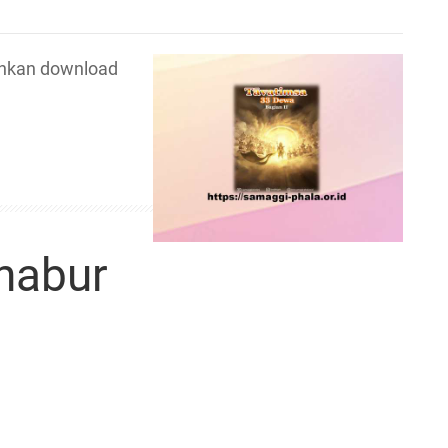
hkan download
nabur