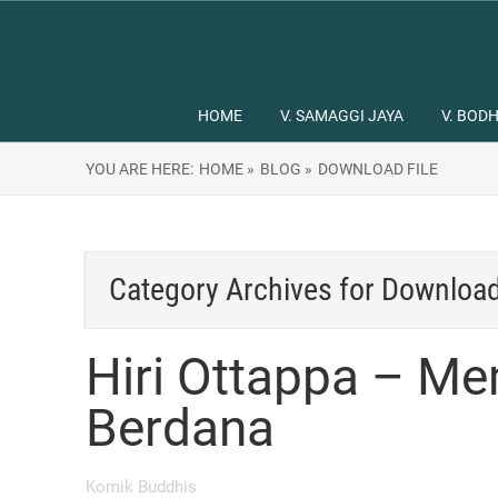
HOME
V. SAMAGGI JAYA
V. BODH
YOU ARE HERE:
HOME »
BLOG »
DOWNLOAD FILE
Category Archives for
Download
Hiri Ottappa – Me
Berdana
Komik Buddhis