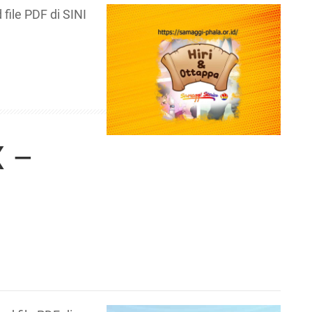
ile PDF di SINI
X –