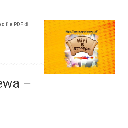
 file PDF di
ewa –