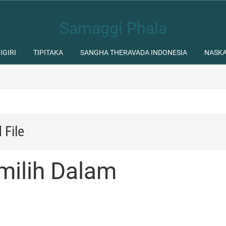
Samaggi Phala
IGIRI
TIPITAKA
SANGHA THERAVADA INDONESIA
NASK
 File
milih Dalam