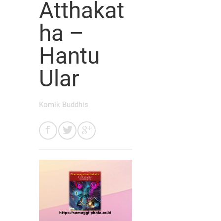
Atthakat
ha –
Hantu
Ular
Komik Buddhis