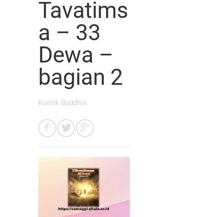
Tavatims
a – 33
Dewa –
bagian 2
Komik Buddhis