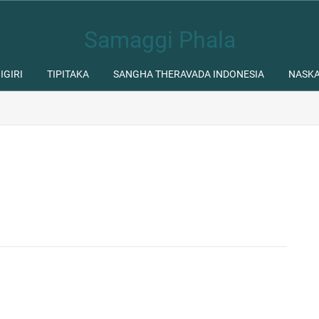
Samaggi Phala
IGIRI
TIPITAKA
SANGHA THERAVADA INDONESIA
NASK