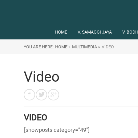
HOME
V. SAMAGGI JAYA
V. BODH
YOU ARE HERE:
HOME »
MULTIMEDIA »
VIDEO
Video
VIDEO
[showposts category=”49″]