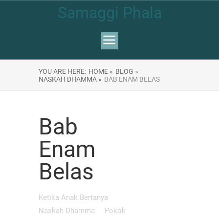
Samaggi Phala
YOU ARE HERE:
HOME »
BLOG »
NASKAH DHAMMA »
BAB ENAM BELAS
Bab
Enam
Belas
Ketika Anak Bertanya
Naskah Dhamma
Pokok