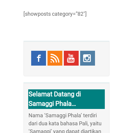
[showposts category=”82″]
Selamat Datang di
Samaggi Phala…
Nama ‘Samaggi Phala’ terdiri
dari dua kata bahasa Pali, yaitu
‘Samaggi’ yang dapat diartikan