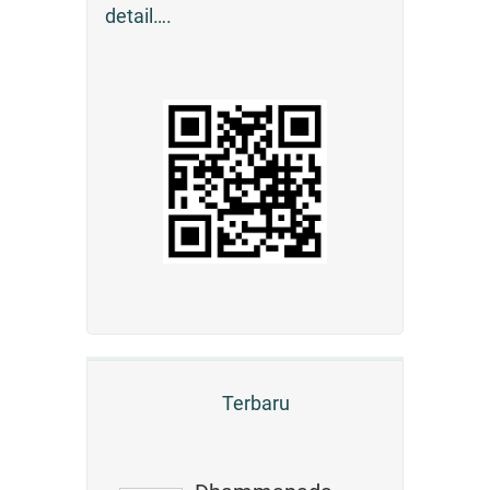
detail….
Terbaru