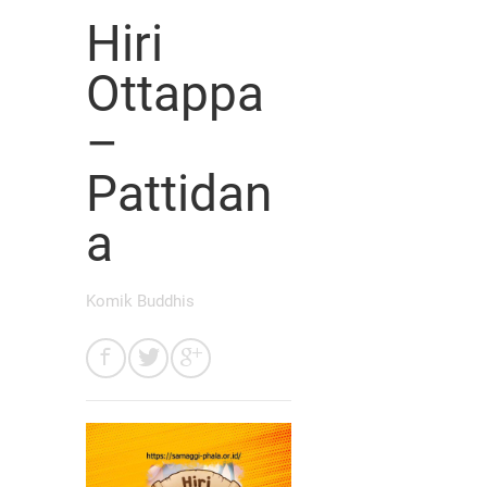
Hiri
Ottappa
–
Pattidan
a
Komik Buddhis