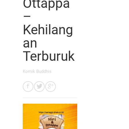
Ottappa
–
Kehilang
an
Terburuk
Komik Buddhis