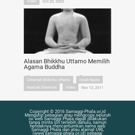
Video
Oct 20, 2003
Alasan Bhikkhu Uttamo Memilih
Agama Buddha
Ceramah Bhikkhu Uttamo
Kisah Nyata
Naskah Dhamma
Video
Nov 13, 2011
Copyright © 2016 Samaggi-Phala.or.id
Mengutip sebagian atau mengcopy seluruh
isi web Samaggi Phala dapat dilakukan
tanpa minta ijin terlebih dahulu, namun
hendaknya mencantumkan nama web
Samaggi Phala dan atau alamat URL
(www.samaggi-phala.or.id) sebagai