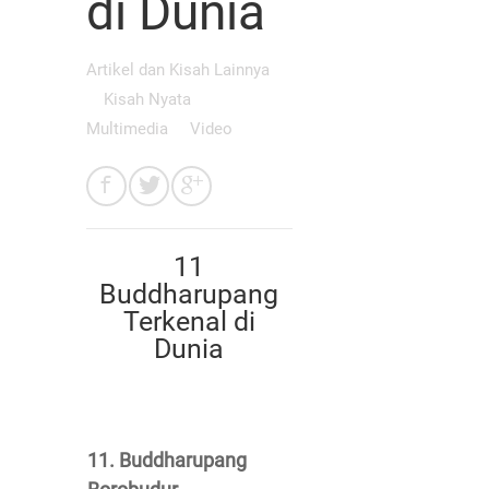
di Dunia
Artikel dan Kisah Lainnya
Kisah Nyata
Multimedia
Video
11
Buddharupang
Terkenal di
Dunia
11. Buddharupang