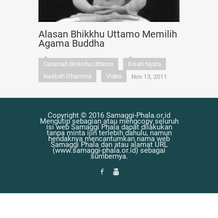
Alasan Bhikkhu Uttamo Memilih
Agama Buddha
Ceramah Bhikkhu Uttamo
Kisah Nyata
Naskah Dhamma
Video
Nov 13, 2011
Copyright © 2016 Samaggi-Phala.or.id
Mengutip sebagian atau mengcopy seluruh
isi web Samaggi Phala dapat dilakukan
tanpa minta ijin terlebih dahulu, namun
hendaknya mencantumkan nama web
Samaggi Phala dan atau alamat URL
(www.samaggi-phala.or.id) sebagai
sumbernya.