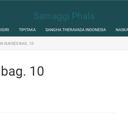
Samaggi Phala
IGIRI
TIPITAKA
SANGHA THERAVADA INDONESIA
NASK
N SUKSES BAG. 10
 bag. 10