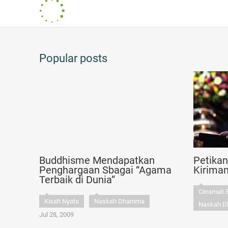
Popular posts
Buddhisme Mendapatkan
Petika
Penghargaan Sbagai “Agama
Kirima
Terbaik di Dunia”
Ceramah 
Kisah Nyata
Naskah Dhamma
Naskah 
Jul 28, 2009