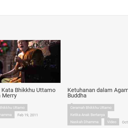
n Kata Bhikkhu Uttamo
Ketuhanan dalam Aga
n Merry
Buddha
Bhikkhu Uttamo
Ceramah Bhikkhu Uttamo
Dhamma
Ketika Anak Bertanya
Feb 19, 2011
Naskah Dhamma
Video
Oct