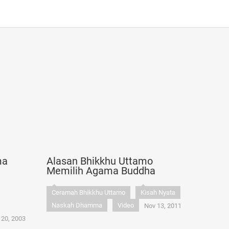
ma
Alasan Bhikkhu Uttamo
Memilih Agama Buddha
Ceramah Bhikkhu Uttamo
Kisah Nyata
Naskah Dhamma
Video
Nov 13, 2011
 20, 2003