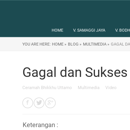
HOME
V. SAMAGGI JAYA
V. BODH
YOU ARE HERE:
HOME »
BLOG »
MULTIMEDIA »
GAGAL DA
Gagal dan Sukses
Ceramah Bhikkhu Uttamo
Multimedia
Video
Keterangan :