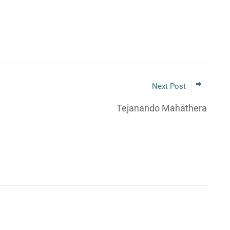
Next Post
Tejanando Mahāthera