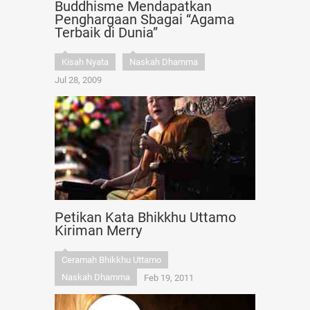
Buddhisme Mendapatkan
Penghargaan Sbagai “Agama
Terbaik di Dunia”
Kisah Nyata
Naskah Dhamma
Jul 28, 2009
Petikan Kata Bhikkhu Uttamo
Kiriman Merry
Ceramah Bhikkhu Uttamo
Naskah Dhamma
Feb 19, 2011