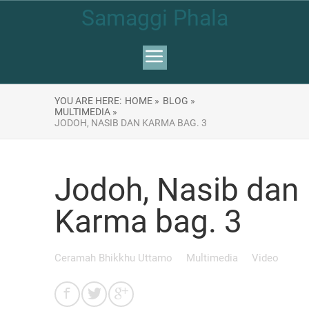
Samaggi Phala
YOU ARE HERE:
HOME »
BLOG »
MULTIMEDIA »
JODOH, NASIB DAN KARMA BAG. 3
Jodoh, Nasib dan
Karma bag. 3
Ceramah Bhikkhu Uttamo
Multimedia
Video