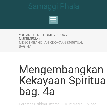
Samaggi Phala
YOU ARE HERE:
HOME »
BLOG »
MULTIMEDIA »
MENGEMBANGKAN KEKAYAAN SPIRITUAL
BAG. 4A
Mengembangkan
Kekayaan Spiritua
bag. 4a
Ceramah Bhikkhu Uttamo
Multimedia
Video