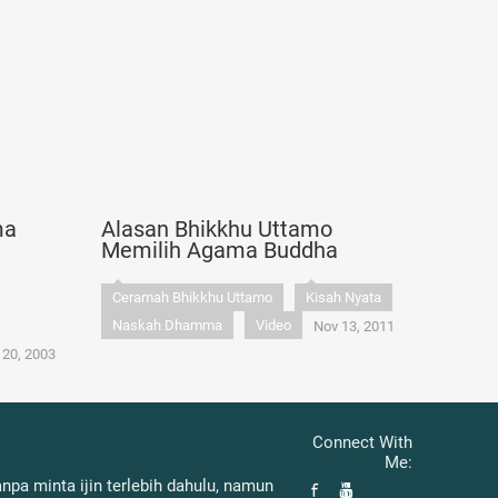
ma
Alasan Bhikkhu Uttamo
Memilih Agama Buddha
Ceramah Bhikkhu Uttamo
Kisah Nyata
Naskah Dhamma
Video
Nov 13, 2011
 20, 2003
Connect With
Me:
pa minta ijin terlebih dahulu, namun