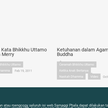
n Kata Bhikkhu Uttamo
Ketuhanan dalam Aga
n Merry
Buddha
Bhikkhu Uttamo
Ceramah Bhikkhu Uttamo
Dhamma
Ketika Anak Bertanya
Feb 19, 2011
Naskah Dhamma
Video
Oct
n atau mengcopy seluruh isi web Samaggi Phala dapat dilakukan tan