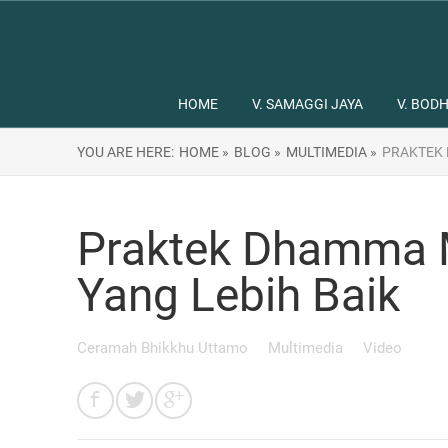
HOME
V. SAMAGGI JAYA
V. BODH
YOU ARE HERE:
HOME »
BLOG »
MULTIMEDIA »
PRAKTEK 
Praktek Dhamma 
Yang Lebih Baik
Ceramah Bhikkhu Uttamo
Multimedia
Video