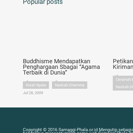
Popular posts
Buddhisme Mendapatkan
Petika
Penghargaan Sbagai “Agama
Kirima
Terbaik di Dunia”
Ceramah 
Kisah Nyata
Naskah Dhamma
Naskah 
Jul 28, 2009
Copyright © 2016 Samaggi-Phala.or.id Mengutip sebagia