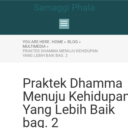
Samaggi Phala
YOU ARE HERE:
HOME »
BLOG »
MULTIMEDIA »
PRAKTEK DHAMMA MENUJU KEHIDUPAN
YANG LEBIH BAIK BAG. 2
Praktek Dhamma
Menuju Kehidupa
Yang Lebih Baik
bag. 2