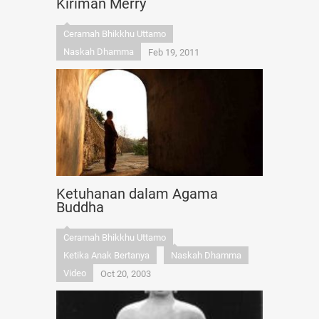
Kiriman Merry
Ceramah Bhikkhu Uttamo
Naskah Dhamma
Feb 19, 2011
Ketuhanan dalam Agama
Buddha
Ceramah Bhikkhu Uttamo
Ketika Anak Bertanya
Naskah Dhamma
Video
Oct 20, 2003