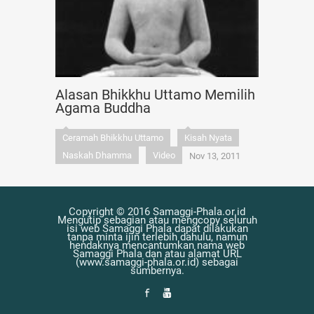
Alasan Bhikkhu Uttamo Memilih
Agama Buddha
Ceramah Bhikkhu Uttamo
Kisah Nyata
Naskah Dhamma
Video
Nov 13, 2011
Copyright © 2016 Samaggi-Phala.or.id
Mengutip sebagian atau mengcopy seluruh
isi web Samaggi Phala dapat dilakukan
tanpa minta ijin terlebih dahulu, namun
hendaknya mencantumkan nama web
Samaggi Phala dan atau alamat URL
(www.samaggi-phala.or.id) sebagai
sumbernya.