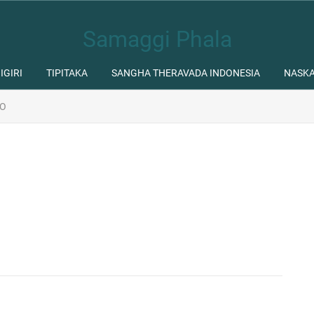
Samaggi Phala
IGIRI
TIPITAKA
SANGHA THERAVADA INDONESIA
NASK
IO