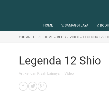
HOME
V. SAMAGGI JAYA
V. BODH
YOU ARE HERE:
HOME »
BLOG »
VIDEO »
LEGENDA 12 SH
Legenda 12 Shio
Artikel dan Kisah Lainnya
Video