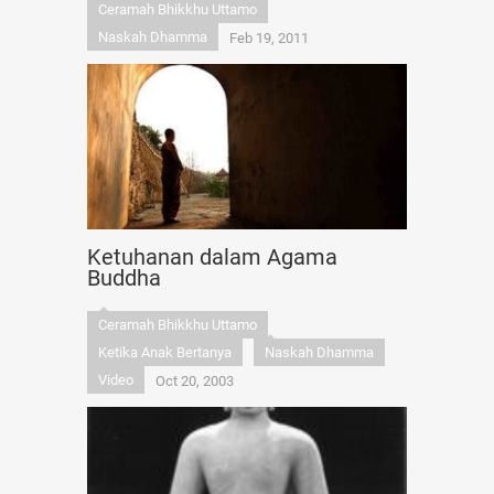
Ceramah Bhikkhu Uttamo
Naskah Dhamma
Feb 19, 2011
Ketuhanan dalam Agama
Buddha
Ceramah Bhikkhu Uttamo
Ketika Anak Bertanya
Naskah Dhamma
Video
Oct 20, 2003