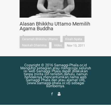
Alasan Bhikkhu Uttamo Memilih
Agama Buddha
Ceramah Bhikkhu Uttamo
Kisah Nyata
Naskah Dhamma
Video
Nov 13, 2011
Copyright © 2016 Samaggi-Phala.or.id
Mengutip sebagian atau mengcopy seluruh
isi web Samaggi Phala dapat dilakukan
tanpa minta ijin terlebih dahulu, namun
hendaknya mencantumkan nama web
Samaggi Phala dan atau alamat URL
(www.samaggi-phala.or.id) sebagai
sumbernya.