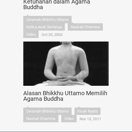
Ketuhanan dalam Agama
Buddha
Ceramah Bhikkhu Uttamo
Ketika Anak Bertanya
Naskah Dhamma
Video
Oct 20, 2003
Alasan Bhikkhu Uttamo Memilih
Agama Buddha
Ceramah Bhikkhu Uttamo
Kisah Nyata
Naskah Dhamma
Video
Nov 13, 2011