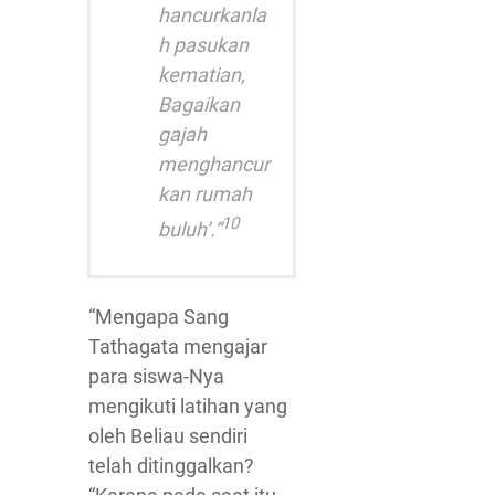
hancurkanla
h pasukan
kematian,
Bagaikan
gajah
menghancur
kan rumah
10
buluh’.”
“Mengapa Sang
Tathagata mengajar
para siswa-Nya
mengikuti latihan yang
oleh Beliau sendiri
telah ditinggalkan?