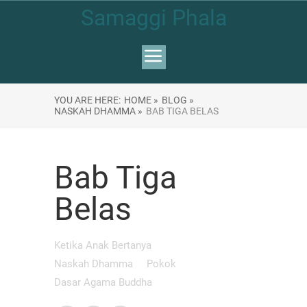
Samaggi Phala
YOU ARE HERE:
HOME »
BLOG »
NASKAH DHAMMA »
BAB TIGA BELAS
Bab Tiga
Belas
Ketika Anak Bertanya
Naskah Dhamma
Pokok
Dasar Agama Buddha