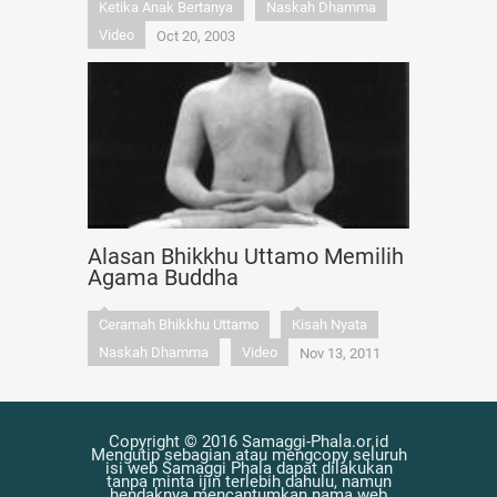
Ketika Anak Bertanya
Naskah Dhamma
Video
Oct 20, 2003
Alasan Bhikkhu Uttamo Memilih
Agama Buddha
Ceramah Bhikkhu Uttamo
Kisah Nyata
Naskah Dhamma
Video
Nov 13, 2011
Copyright © 2016 Samaggi-Phala.or.id
Mengutip sebagian atau mengcopy seluruh
isi web Samaggi Phala dapat dilakukan
tanpa minta ijin terlebih dahulu, namun
hendaknya mencantumkan nama web