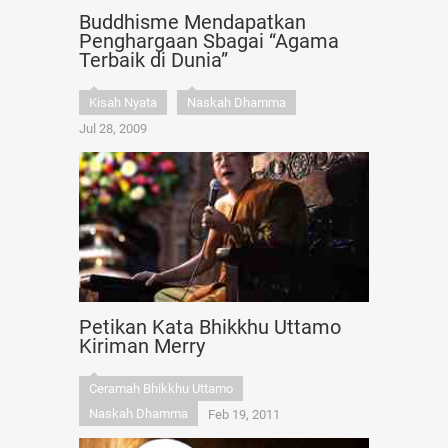
Buddhisme Mendapatkan
Penghargaan Sbagai “Agama
Terbaik di Dunia”
Kisah Nyata
Naskah Dhamma
Jul 28, 2009
Petikan Kata Bhikkhu Uttamo
Kiriman Merry
Ceramah Bhikkhu Uttamo
Naskah Dhamma
Feb 19, 2011