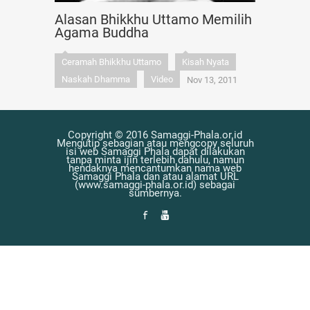
Alasan Bhikkhu Uttamo Memilih
Agama Buddha
Ceramah Bhikkhu Uttamo
Kisah Nyata
Naskah Dhamma
Video
Nov 13, 2011
Copyright © 2016 Samaggi-Phala.or.id
Mengutip sebagian atau mengcopy seluruh
isi web Samaggi Phala dapat dilakukan
tanpa minta ijin terlebih dahulu, namun
hendaknya mencantumkan nama web
Samaggi Phala dan atau alamat URL
(www.samaggi-phala.or.id) sebagai
sumbernya.