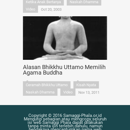
Ketika Anak Bertanya
Naskah Dhamma
Video
Oct 20, 2003
Alasan Bhikkhu Uttamo Memilih
Agama Buddha
Ceramah Bhikkhu Uttamo
Kisah Nyata
Naskah Dhamma
Video
Nov 13, 2011
Copyright © 2016 Samaggi-Phala.or.id
Mengutip sebagian atau mengcopy seluruh
isi web Samaggi Phala dapat dilakukan
tanpa minta ijin terlebih dahulu, namun
hendaknya mencantumkan nama web