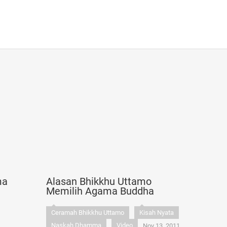
ma
Alasan Bhikkhu Uttamo
Memilih Agama Buddha
Ceramah Bhikkhu Uttamo
Kisah Nyata
Naskah Dhamma
Video
Nov 13, 2011