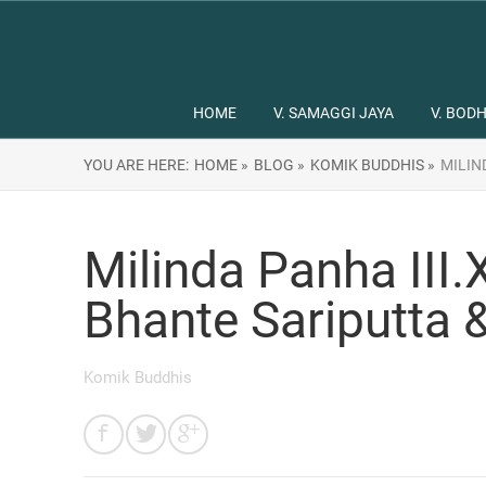
HOME
V. SAMAGGI JAYA
V. BODH
YOU ARE HERE:
HOME »
BLOG »
KOMIK BUDDHIS »
MILIN
Milinda Panha III.
Bhante Sariputta 
Komik Buddhis