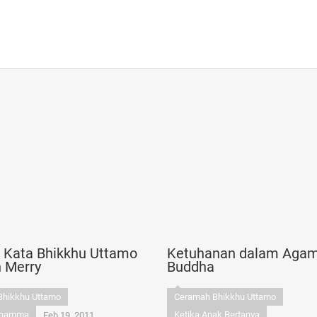
n Kata Bhikkhu Uttamo
Ketuhanan dalam Aga
n Merry
Buddha
Bhikkhu Uttamo
Ceramah Bhikkhu Uttamo
Dhamma
Ketika Anak Bertanya
Feb 19, 2011