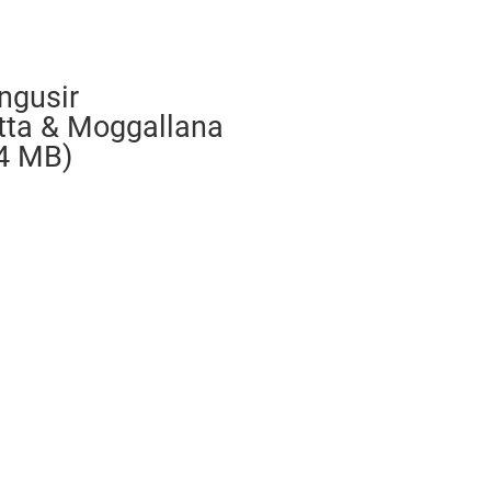
ngusir
tta & Moggallana
,4 MB)