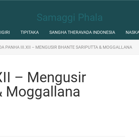
Samaggi Phala
IGIRI
TIPITAKA
SANGHA THERAVADA INDONESIA
NASK
DA PANHA III.XII – MENGUSIR BHANTE SARIPUTTA & MOGGALLANA
XII – Mengusir
& Moggallana