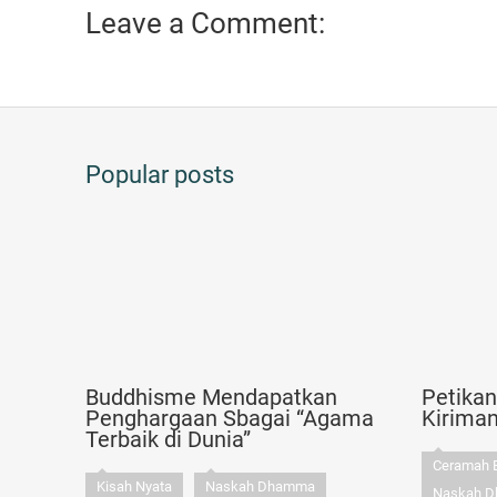
Leave a Comment:
Popular posts
Buddhisme Mendapatkan
Petika
Penghargaan Sbagai “Agama
Kirima
Terbaik di Dunia”
Ceramah 
Kisah Nyata
Naskah Dhamma
Naskah 