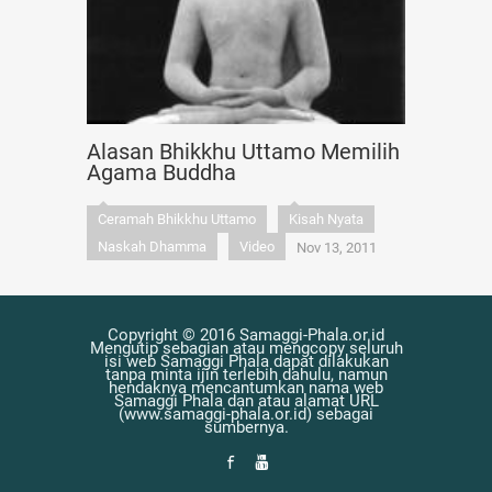
Alasan Bhikkhu Uttamo Memilih
Agama Buddha
Ceramah Bhikkhu Uttamo
Kisah Nyata
Naskah Dhamma
Video
Nov 13, 2011
Copyright © 2016 Samaggi-Phala.or.id
Mengutip sebagian atau mengcopy seluruh
isi web Samaggi Phala dapat dilakukan
tanpa minta ijin terlebih dahulu, namun
hendaknya mencantumkan nama web
Samaggi Phala dan atau alamat URL
(www.samaggi-phala.or.id) sebagai
sumbernya.