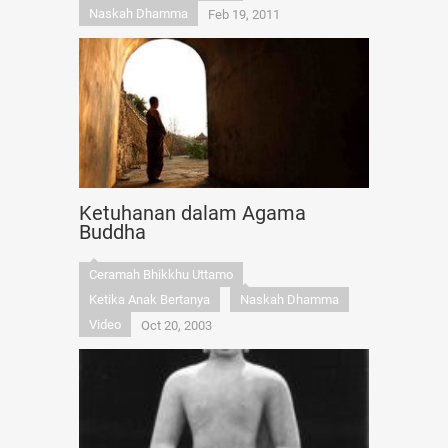
Naskah Dhamma
Feb 19, 2011
Ketuhanan dalam Agama
Buddha
Ceramah Bhikkhu Uttamo
Ketika Anak Bertanya
Naskah Dhamma
Video
Oct 20, 2003