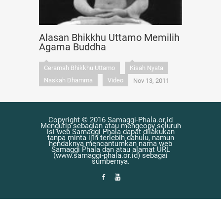
Alasan Bhikkhu Uttamo Memilih
Agama Buddha
Ceramah Bhikkhu Uttamo
Kisah Nyata
Naskah Dhamma
Video
Nov 13, 2011
Copyright © 2016 Samaggi-Phala.or.id
Mengutip sebagian atau mengcopy seluruh
isi web Samaggi Phala dapat dilakukan
tanpa minta ijin terlebih dahulu, namun
hendaknya mencantumkan nama web
Samaggi Phala dan atau alamat URL
(www.samaggi-phala.or.id) sebagai
sumbernya.