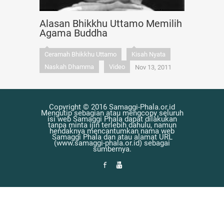
Alasan Bhikkhu Uttamo Memilih
Agama Buddha
Ceramah Bhikkhu Uttamo
Kisah Nyata
Naskah Dhamma
Video
Nov 13, 2011
Copyright © 2016 Samaggi-Phala.or.id
Mengutip sebagian atau mengcopy seluruh
isi web Samaggi Phala dapat dilakukan
tanpa minta ijin terlebih dahulu, namun
hendaknya mencantumkan nama web
Samaggi Phala dan atau alamat URL
(www.samaggi-phala.or.id) sebagai
sumbernya.