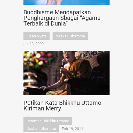
Buddhisme Mendapatkan
Penghargaan Sbagai “Agama
Terbaik di Dunia”
Kisah Nyata
Naskah Dhamma
Jul 28, 2009
Petikan Kata Bhikkhu Uttamo
Kiriman Merry
Ceramah Bhikkhu Uttamo
Naskah Dhamma
Feb 19, 2011