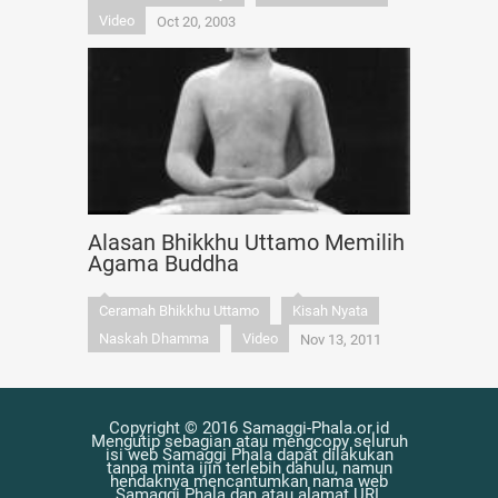
Video
Oct 20, 2003
Alasan Bhikkhu Uttamo Memilih
Agama Buddha
Ceramah Bhikkhu Uttamo
Kisah Nyata
Naskah Dhamma
Video
Nov 13, 2011
Copyright © 2016 Samaggi-Phala.or.id
Mengutip sebagian atau mengcopy seluruh
isi web Samaggi Phala dapat dilakukan
tanpa minta ijin terlebih dahulu, namun
hendaknya mencantumkan nama web
Samaggi Phala dan atau alamat URL