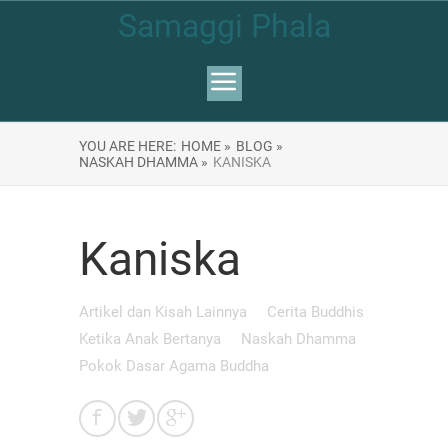
Samaggi Phala
YOU ARE HERE:
HOME »
BLOG »
NASKAH DHAMMA »
KANISKA
Kaniska
Artikel dan Kisah Lainnya
Cerita Buddhis
Ketika Anak Bertanya
Naskah Dhamma
Pokok Dasar Agama Buddha