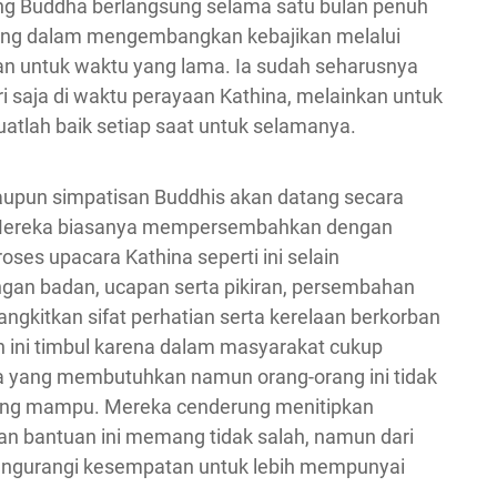
ang Buddha berlangsung selama satu bulan penuh
rang dalam mengembangkan kebajikan melalui
an untuk waktu yang lama. Ia sudah seharusnya
ri saja di waktu perayaan Kathina, melainkan untuk
atlah baik setiap saat untuk selamanya.
aupun simpatisan Buddhis akan datang secara
t. Mereka biasanya mempersembahkan dengan
oses upacara Kathina seperti ini selain
gan badan, ucapan serta pikiran, persembahan
gkitkan sifat perhatian serta kerelaan berkorban
n ini timbul karena dalam masyarakat cukup
yang membutuhkan namun orang-orang ini tidak
urang mampu. Mereka cenderung menitipkan
an bantuan ini memang tidak salah, namun dari
engurangi kesempatan untuk lebih mempunyai
.