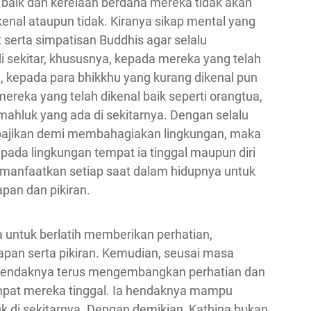
 baik dan kerelaan berdana mereka tidak akan
enal ataupun tidak. Kiranya sikap mental yang
t serta simpatisan Buddhis agar selalu
 sekitar, khususnya, kepada mereka yang telah
 kepada para bhikkhu yang kurang dikenal pun
reka yang telah dikenal baik seperti orangtua,
ahluk yang ada di sekitarnya. Dengan selalu
ajikan demi membahagiakan lingkungan, maka
ada lingkungan tempat ia tinggal maupun diri
memanfaatkan setiap saat dalam hidupnya untuk
pan dan pikiran.
untuk berlatih memberikan perhatian,
an serta pikiran. Kemudian, seusai masa
s hendaknya terus mengembangkan perhatian dan
empat mereka tinggal. Ia hendaknya mampu
di sekitarnya. Dengan demikian, Kathina bukan