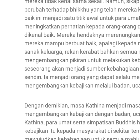
mereka tidak kenal sama sekali. Namun, sikap
berubah terhadap bhikkhu yang telah mereka k
baik ini menjadi satu titik awal untuk para uma
meningkatkan perhatian kepada orang-orang di
dikenal baik. Mereka hendaknya merenungkan,
mereka mampu berbuat baik, apalagi kepada me
sanak keluarga, rekan kerabat bahkan semua m
mengembangkan pikiran untuk melakukan keb
seseorang akan menjadi sumber kebahagiaan p
sendiri. Ia menjadi orang yang dapat selalu 
mengembangkan kebajikan melalui badan, uca
Dengan demikian, masa Kathina menjadi masa 
mengembangkan kebajikan dengan badan, ucap
Kathina, para umat serta simpatisan Buddhi
kebajikan itu kepada masyarakat di sekitar t
mewujudkan kebahagiaan untuk semua mahluk 