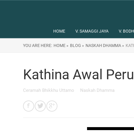
HOME
V. SAMAGGI JAYA
V. BODH
YOU ARE HERE:
HOME »
BLOG »
NASKAH DHAMMA »
KAT
Kathina Awal Peru
Ceramah Bhikkhu Uttamo
Naskah Dhamma