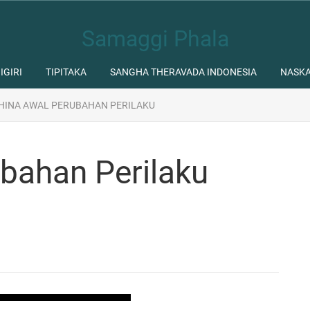
Samaggi Phala
IGIRI
TIPITAKA
SANGHA THERAVADA INDONESIA
NASK
HINA AWAL PERUBAHAN PERILAKU
bahan Perilaku