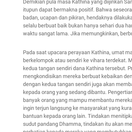
Demikian pula masa Kathina yang diijinkan S
itupun dapat bermakna positif. Bahwa seseo
badan, ucapan dan pikiran, hendaknya dilakuk
selalu berbuat baik bukan hanya sehari dua ha
waktu sangat lama. Jika memungkinkan, berbu
Pada saat upacara perayaan Kathina, umat m
berkelompok atau sendiri ke vihara terdeka
kedua tangan sendiri dana Kathina tersebut. Pr
mengkondisikan mereka berbuat kebaikan den
dengan kedua tangan sendiri juga akan memban
kepada orang yang sedang dibantu. Pengertia
banyak orang yang mampu membantu mereka 
ingin terjun langsung ke masyarakat yang k
bantuan kepada orang lain. Tindakan menitipk
sudut pandang Dhamma, tindakan itu akan m
perhatian kepada mereka yang membutuhkan