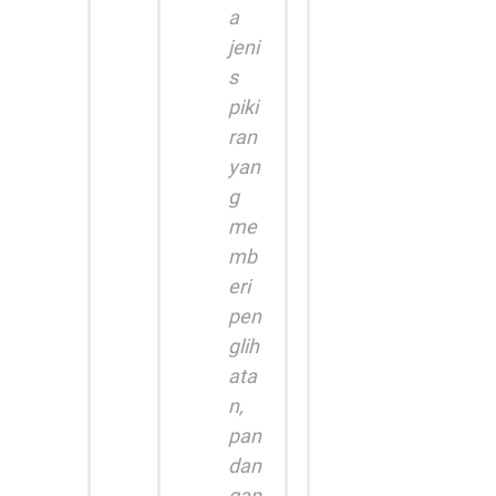
a
jeni
s
piki
ran
yan
g
me
mb
eri
pen
glih
ata
n,
pan
dan
gan