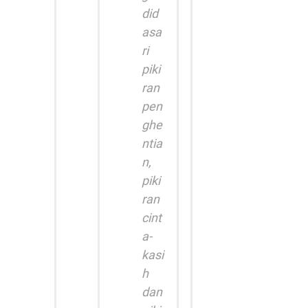
did
asa
ri
piki
ran
pen
ghe
ntia
n,
piki
ran
cint
a-
kasi
h
dan