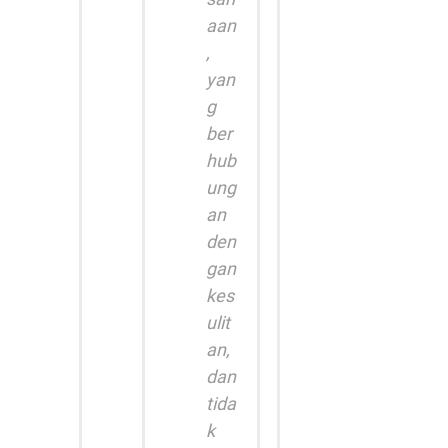
aan
,
yan
g
ber
hub
ung
an
den
gan
kes
ulit
an,
dan
tida
k