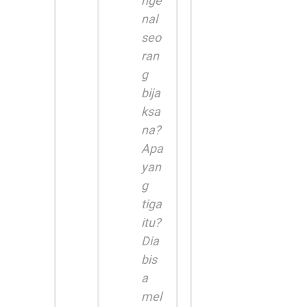
nge
nal
seo
ran
g
bija
ksa
na?
Apa
yan
g
tiga
itu?
Dia
bis
a
mel