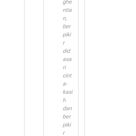
ghe
ntia
n,
ber
piki
r
did
asa
ri
cint
a-
kasi
h
dan
ber
piki
r