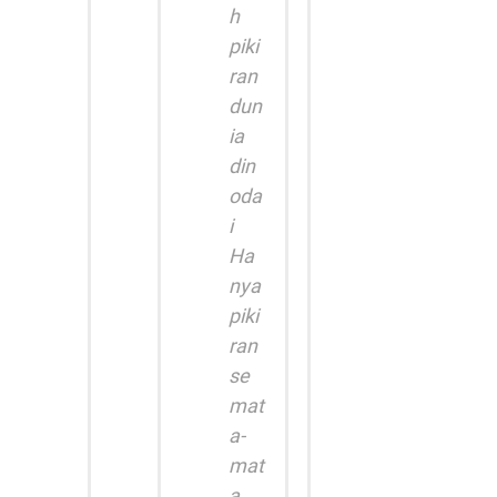
h
piki
ran
dun
ia
din
oda
i
Ha
nya
piki
ran
se
mat
a-
mat
a