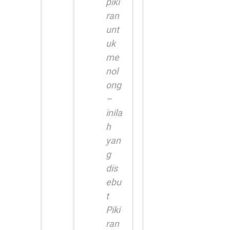
piki
ran
unt
uk
me
nol
ong
–
inila
h
yan
g
dis
ebu
t
Piki
ran