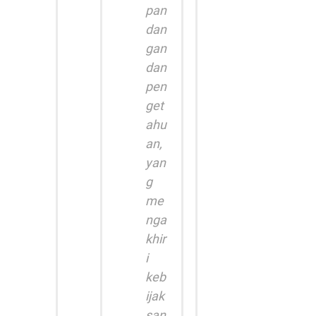
pan
dan
gan
dan
pen
get
ahu
an,
yan
g
me
nga
khir
i
keb
ijak
san