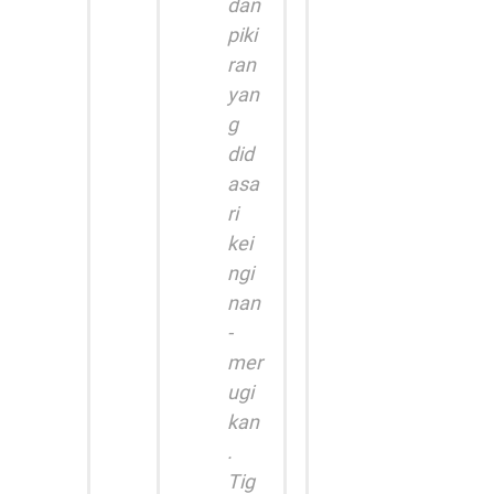
dan
piki
ran
yan
g
did
asa
ri
kei
ngi
nan
-
mer
ugi
kan
.
Tig