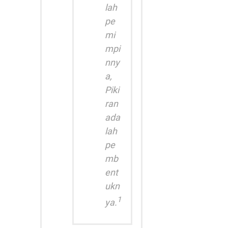
lah
pe
mi
mpi
nny
a,
Piki
ran
ada
lah
pe
mb
ent
ukn
1
ya.