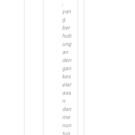
,
yan
g
ber
hub
ung
an
den
gan
kes
elar
asa
n
dan
me
nun
tun