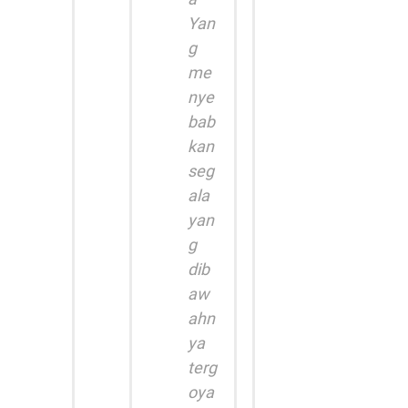
Yan
g
me
nye
bab
kan
seg
ala
yan
g
dib
aw
ahn
ya
terg
oya