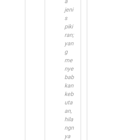
a
jeni
s
piki
ran;
yan
g
me
nye
bab
kan
keb
uta
an,
hila
ngn
ya