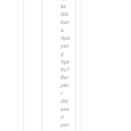
ke
Nib
ban
a.
Apa
yan
g
tiga
itu?
Ber
piki
r
did
asa
ri
pen