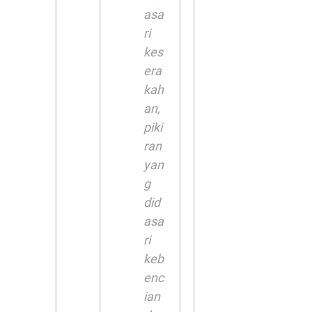
asa
ri
kes
era
kah
an,
piki
ran
yan
g
did
asa
ri
keb
enc
ian