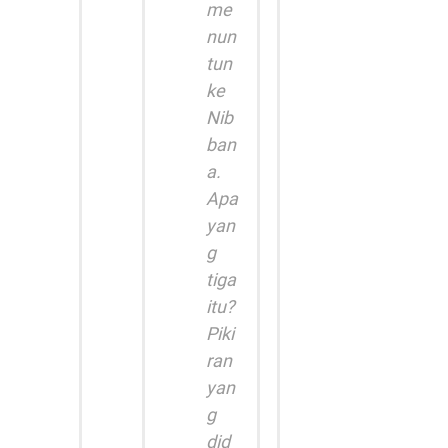
me
nun
tun
ke
Nib
ban
a.
Apa
yan
g
tiga
itu?
Piki
ran
yan
g
did