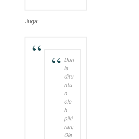
Juga:
Dun
ia
ditu
ntu
n
ole
h
piki
ran;
Ole