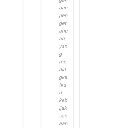
dan
pen
get
ahu
an,
yan
g
me
nin
gka
tka
n
keb
ijak
san
aan