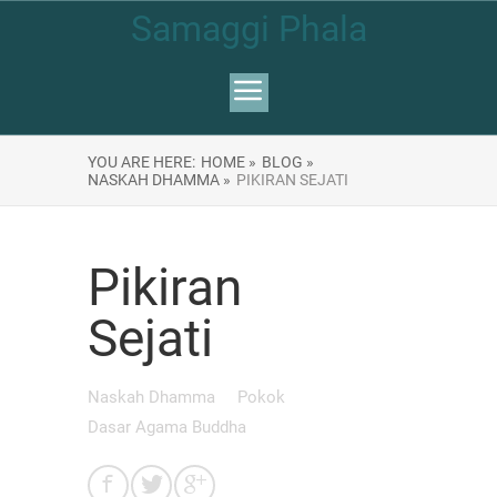
Samaggi Phala
YOU ARE HERE:
HOME »
BLOG »
NASKAH DHAMMA »
PIKIRAN SEJATI
Pikiran
Sejati
Naskah Dhamma
Pokok
Dasar Agama Buddha