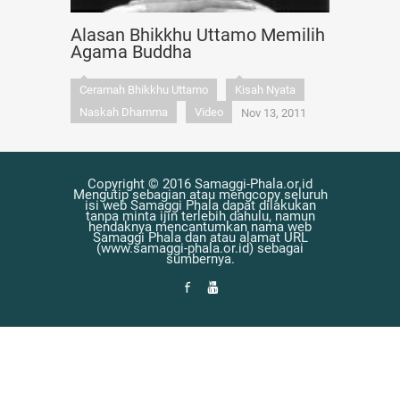
Alasan Bhikkhu Uttamo Memilih
Agama Buddha
Ceramah Bhikkhu Uttamo
Kisah Nyata
Naskah Dhamma
Video
Nov 13, 2011
Copyright © 2016 Samaggi-Phala.or.id
Mengutip sebagian atau mengcopy seluruh
isi web Samaggi Phala dapat dilakukan
tanpa minta ijin terlebih dahulu, namun
hendaknya mencantumkan nama web
Samaggi Phala dan atau alamat URL
(www.samaggi-phala.or.id) sebagai
sumbernya.