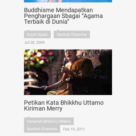
Buddhisme Mendapatkan
Penghargaan Sbagai “Agama
Terbaik di Dunia”
Kisah Nyata
Naskah Dhamma
Jul 28, 2009
Petikan Kata Bhikkhu Uttamo
Kiriman Merry
Ceramah Bhikkhu Uttamo
Naskah Dhamma
Feb 19, 2011