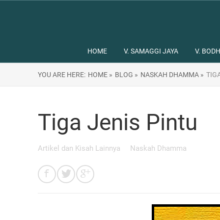
HOME
V. SAMAGGI JAYA
V. BODH
YOU ARE HERE:
HOME »
BLOG »
NASKAH DHAMMA »
TIG
Tiga Jenis Pintu
Artikel dan Kisah Lainnya
Naskah Dhamma