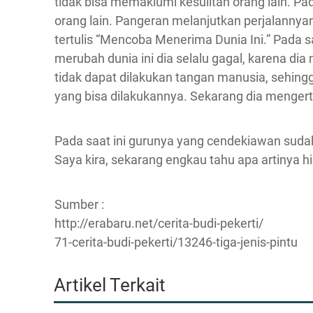
tidak bisa memaklumi kesulitan orang lain. Pa
orang lain. Pangeran melanjutkan perjalannyan
tertulis “Mencoba Menerima Dunia Ini.” Pada s
merubah dunia ini dia selalu gagal, karena di
tidak dapat dilakukan tangan manusia, sehing
yang bisa dilakukannya. Sekarang dia mengert
Pada saat ini gurunya yang cendekiawan sud
Saya kira, sekarang engkau tahu apa artinya h
Sumber :
http://erabaru.net/cerita-budi-pekerti/
71-cerita-budi-pekerti/13246-tiga-jenis-pintu
Artikel Terkait