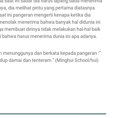
da saat ini sadar dia harus lapang dada menerima
ya, dia melihat pintu yang pertama diatasnya
aat ini pangeran mengerti kenapa ketika dia
a menolak menerima bahwa banyak hal didunia ini
ga membuat dirinya tidak melakukan hal-hal baik
i bahwa harus menerima dunia ini apa adanya.
ah menunggunya dan berkata kepada pangeran :”
idup damai dan tenteram.” (Minghui School/hui)