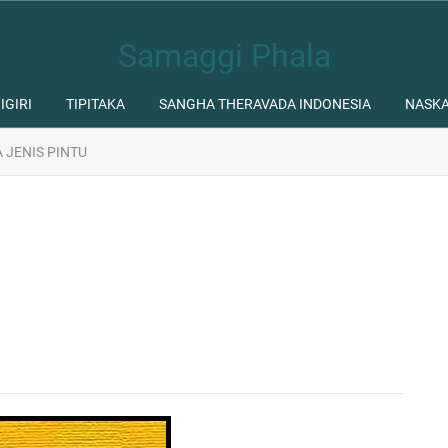
Samaggi Phala
IGIRI
TIPITAKA
SANGHA THERAVADA INDONESIA
NASK
A JENIS PINTU