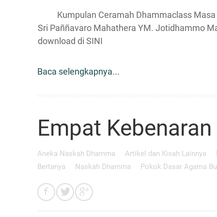
Kumpulan Ceramah Dhammaclass Masa Vass
Sri Paññavaro Mahathera YM. Jotidhammo 
download di SINI
Baca selengkapnya...
Empat Kebenaran 
Aneka Naskah Dhamma
Artikel dan Kisah Lainnya
Bertanya
Naskah Dhamma
Pokok Dasar Agama B