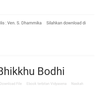
 : Ven. S. Dhammika Silahkan download di
Bhikkhu Bodhi
Download File
Ebook terbitan Vidyasena
Naskah