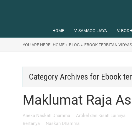
HOME
V. SAMAGGI JAYA
V. BODH
YOU ARE HERE:
HOME »
BLOG »
EBOOK TERBITAN VIDYA
Category Archives for
Ebook ter
Maklumat Raja A
Aneka Naskah Dhamma
Artikel dan Kisah Lainnya
Bertanya
Naskah Dhamma