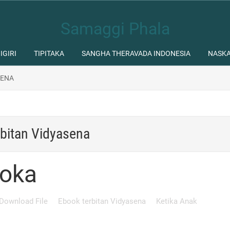
Samaggi Phala
IGIRI
TIPITAKA
SANGHA THERAVADA INDONESIA
NASK
SENA
bitan Vidyasena
soka
Download File
Ebook terbitan Vidyasena
Ketika Anak