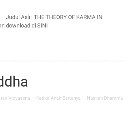
udul Asli : THE THEORY OF KARMA IN
hkan download di SINI
uddha
itan Vidyasena
Ketika Anak Bertanya
Naskah Dhamma