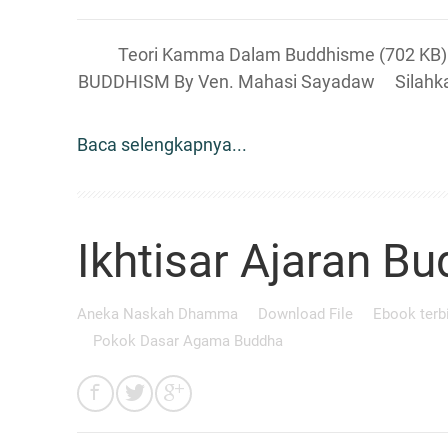
Teori Kamma Dalam Buddhisme (702 KB) J
BUDDHISM By Ven. Mahasi Sayadaw Sila
Baca selengkapnya...
Ikhtisar Ajaran B
Aneka Naskah Dhamma
Download File
Ebook terb
Pokok Dasar Agama Buddha