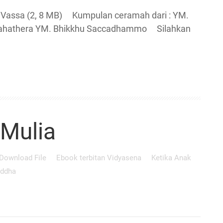
a (2, 8 MB) Kumpulan ceramah dari : YM.
Mahathera YM. Bhikkhu Saccadhammo Silahkan
Mulia
Download File
Ebook terbitan Vidyasena
Ketika Anak
uddha