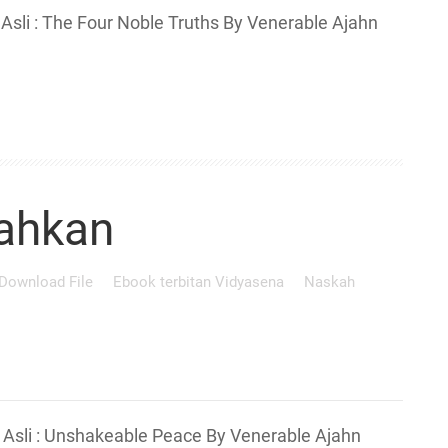
 : The Four Noble Truths By Venerable Ajahn
ahkan
Download File
Ebook terbitan Vidyasena
Naskah
i : Unshakeable Peace By Venerable Ajahn