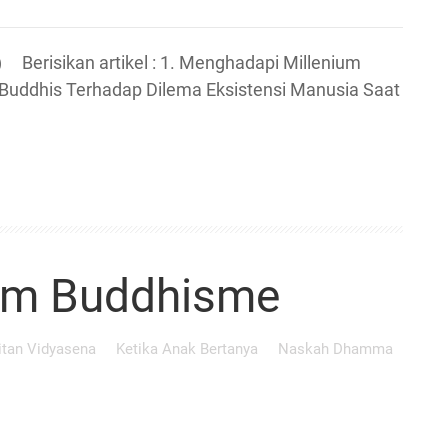
risikan artikel : 1. Menghadapi Millenium
Buddhis Terhadap Dilema Eksistensi Manusia Saat
am Buddhisme
itan Vidyasena
Ketika Anak Bertanya
Naskah Dhamma