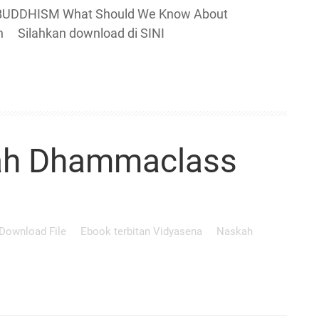
BUDDHISM What Should We Know About
sen Silahkan download di SINI
ah Dhammaclass
Download File
Ebook terbitan Vidyasena
Naskah