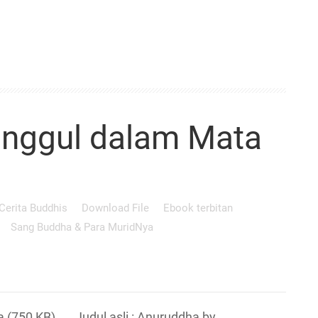
nggul dalam Mata
Cerita Buddhis
Download File
Ebook terbitan
Sang Buddha & Para MuridNya
750 KB) Judul asli : Anuruddha by