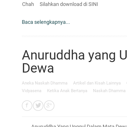
Chah Silahkan download di SINI
Baca selengkapnya...
Anuruddha yang U
Dewa
Aneka Naskah Dhamma
Artikel dan Kisah Lainnya
Vidyasena
Ketika Anak Bertanya
Naskah Dhamma
Anuruddha Yang Unggul Dalam Mata Dewa (