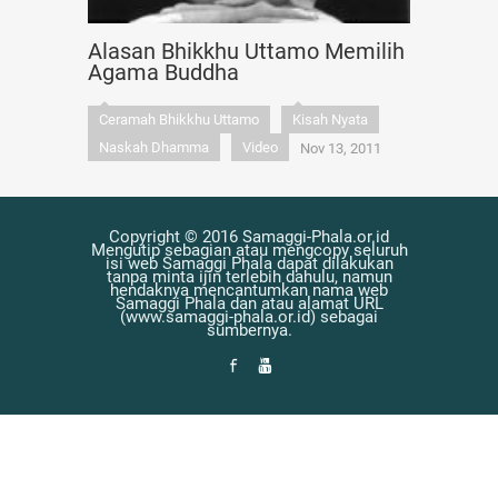
Alasan Bhikkhu Uttamo Memilih
Agama Buddha
Ceramah Bhikkhu Uttamo
Kisah Nyata
Naskah Dhamma
Video
Nov 13, 2011
Copyright © 2016 Samaggi-Phala.or.id
Mengutip sebagian atau mengcopy seluruh
isi web Samaggi Phala dapat dilakukan
tanpa minta ijin terlebih dahulu, namun
hendaknya mencantumkan nama web
Samaggi Phala dan atau alamat URL
(www.samaggi-phala.or.id) sebagai
sumbernya.