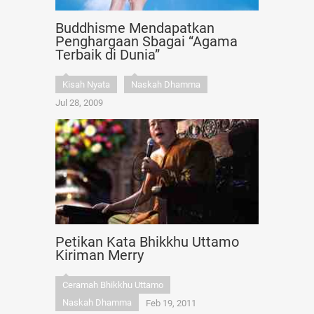
Buddhisme Mendapatkan
Penghargaan Sbagai “Agama
Terbaik di Dunia”
Kisah Nyata
Naskah Dhamma
Jul 28, 2009
Petikan Kata Bhikkhu Uttamo
Kiriman Merry
Ceramah Bhikkhu Uttamo
Naskah Dhamma
Feb 19, 2011