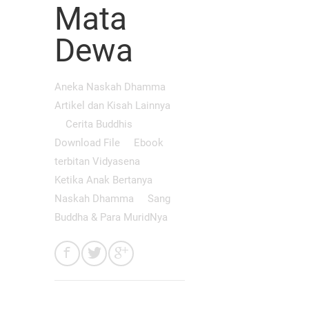
Mata
Dewa
Aneka Naskah Dhamma
Artikel dan Kisah Lainnya
Cerita Buddhis
Download File
Ebook
terbitan Vidyasena
Ketika Anak Bertanya
Naskah Dhamma
Sang
Buddha & Para MuridNya