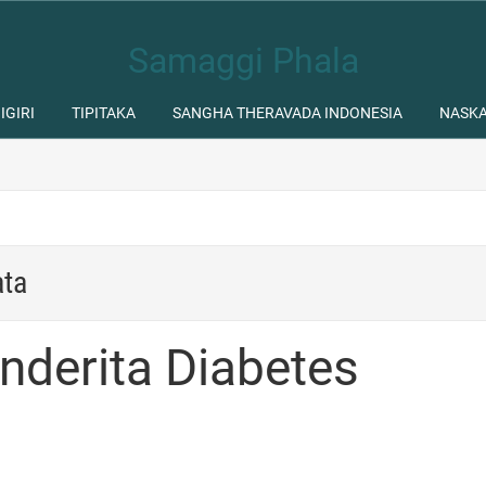
Samaggi Phala
IGIRI
TIPITAKA
SANGHA THERAVADA INDONESIA
NASK
ata
nderita Diabetes