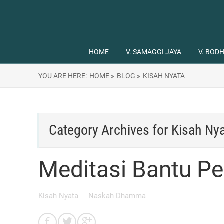
HOME
V. SAMAGGI JAYA
V. BODH
YOU ARE HERE:
HOME »
BLOG »
KISAH NYATA
Category Archives for
Kisah Ny
Meditasi Bantu Pe
Kisah Nyata
Naskah Dhamma