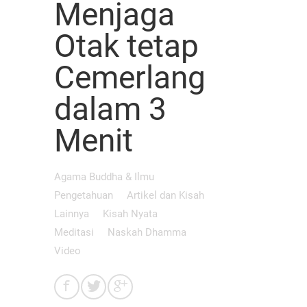
Menjaga
Otak tetap
Cemerlang
dalam 3
Menit
Agama Buddha & Ilmu
Pengetahuan
Artikel dan Kisah
Lainnya
Kisah Nyata
Meditasi
Naskah Dhamma
Video