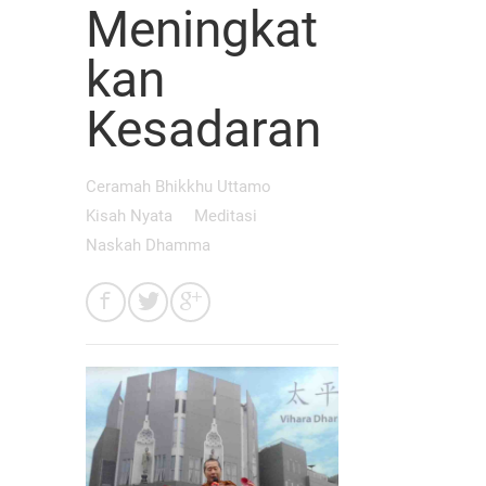
Meningkat
kan
Kesadaran
Ceramah Bhikkhu Uttamo
Kisah Nyata
Meditasi
Naskah Dhamma