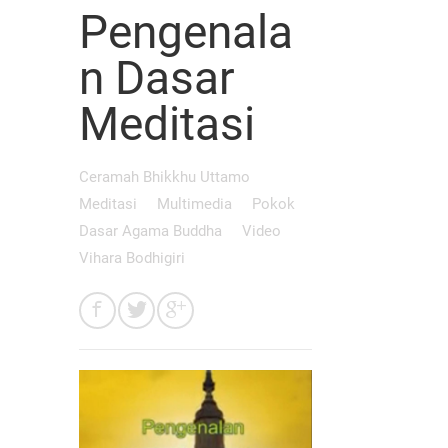
Pengenala
n Dasar
Meditasi
Ceramah Bhikkhu Uttamo
Meditasi
Multimedia
Pokok
Dasar Agama Buddha
Video
Vihara Bodhigiri