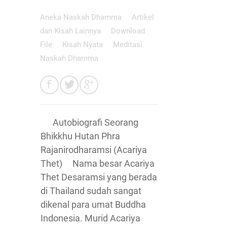
Aneka Naskah Dhamma
Artikel
dan Kisah Lainnya
Download
File
Kisah Nyata
Meditasi
Naskah Dhamma
Autobiografi Seorang
Bhikkhu Hutan Phra
Rajanirodharamsi (Acariya
Thet) Nama besar Acariya
Thet Desaramsi yang berada
di Thailand sudah sangat
dikenal para umat Buddha
Indonesia. Murid Acariya