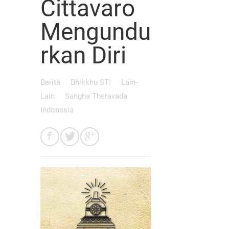
Cittavaro
Mengundu
rkan Diri
Berita
Bhikkhu STI
Lain-
Lain
Sangha Theravada
Indonesia