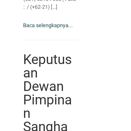
: / (+62-21) […]
Baca selengkapnya...
Keputus
an
Dewan
Pimpina
n
Sangha