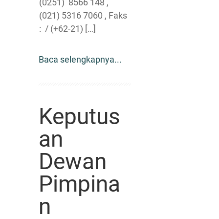
(0251) 8566 148 ,
(021) 5316 7060 , Faks
: / (+62-21) […]
Baca selengkapnya...
Keputus
an
Dewan
Pimpina
n