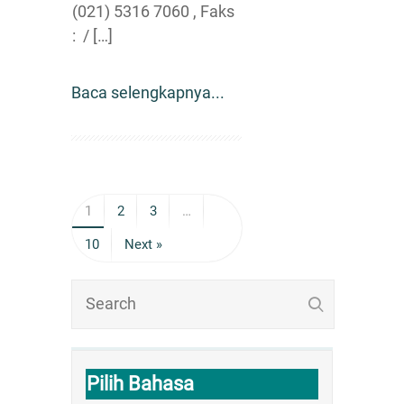
(021) 5316 7060 , Faks
: / […]
Baca selengkapnya...
1
2
3
…
10
Next »
Pilih Bahasa