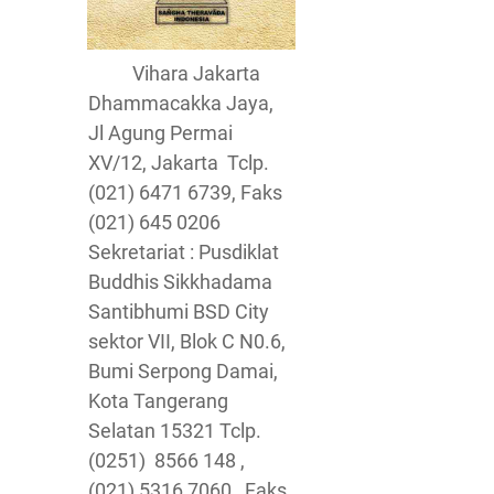
Vihara Jakarta
Dhammacakka Jaya,
Jl Agung Permai
XV/12, Jakarta Tclp.
(021) 6471 6739, Faks
(021) 645 0206
Sekretariat : Pusdiklat
Buddhis Sikkhadama
Santibhumi BSD City
sektor VII, Blok C N0.6,
Bumi Serpong Damai,
Kota Tangerang
Selatan 15321 Tclp.
(0251) 8566 148 ,
(021) 5316 7060 , Faks