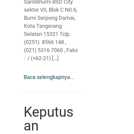
Santibhumi BSD City
sektor VII, Blok C N0.6,
Bumi Serpong Damai,
Kota Tangerang
Selatan 15321 Tclp.
(0251) 8566 148 ,
(021) 5316 7060 , Faks
: / (+62-21) […]
Baca selengkapnya...
Keputus
an