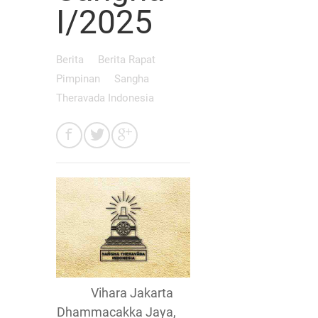
I/2025
Berita
Berita Rapat
Pimpinan
Sangha
Theravada Indonesia
Vihara Jakarta
Dhammacakka Jaya,