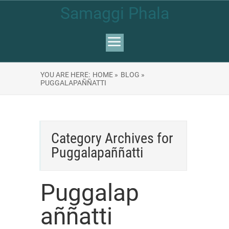
Samaggi Phala
YOU ARE HERE:
HOME »
BLOG »
PUGGALAPAÑÑATTI
Category Archives for
Puggalapaññatti
Puggalap
aññatti