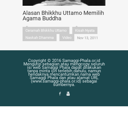
Alasan Bhikkhu Uttamo Memilih
Agama Buddha
Ceramah Bhikkhu Uttamo
Kisah Nyata
Naskah Dhamma
Video
Nov 13, 2011
Copyright © 2016 Samaggi-Phala.or.id
Mengutip sebagian atau mengcopy seluruh
isi web Samaggi Phala dapat dilakukan
tanpa minta ijin terlebih dahulu, namun
hendaknya mencantumkan nama web
Samaggi Phala dan atau alamat URL
(www.samaggi-phala.or.id) sebagai
sumbernya.