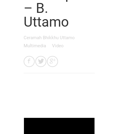
– B.
Uttamo
Ceramah Bhikkhu Uttamo
Multimedia
Video