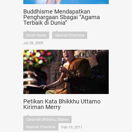
Buddhisme Mendapatkan
Penghargaan Sbagai “Agama
Terbaik di Dunia”
Kisah Nyata
Naskah Dhamma
Jul 28, 2009
Petikan Kata Bhikkhu Uttamo
Kiriman Merry
Ceramah Bhikkhu Uttamo
Naskah Dhamma
Feb 19, 2011