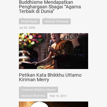
Buddhisme Mendapatkan
Penghargaan Sbagai “Agama
Terbaik di Dunia”
Kisah Nyata
Naskah Dhamma
Jul 28, 2009
Petikan Kata Bhikkhu Uttamo
Kiriman Merry
Ceramah Bhikkhu Uttamo
Naskah Dhamma
Feb 19, 2011