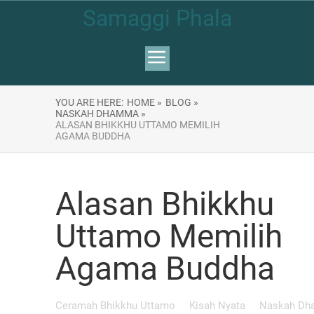
Samaggi Phala
YOU ARE HERE:
HOME »
BLOG »
NASKAH DHAMMA »
ALASAN BHIKKHU UTTAMO MEMILIH
AGAMA BUDDHA
Alasan Bhikkhu
Uttamo Memilih
Agama Buddha
Ceramah Bhikkhu Uttamo
Kisah Nyata
Naskah D