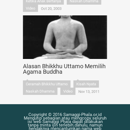
Ketika Anak Bertanya
Naskah Dhamma
Video
Oct 20, 2003
Alasan Bhikkhu Uttamo Memilih
Agama Buddha
Ceramah Bhikkhu Uttamo
Kisah Nyata
Naskah Dhamma
Video
Nov 13, 2011
Copyright © 2016 Samaggi-Phala.or.id
Mengutip sebagian atau mengcopy seluruh
isi web Samaggi Phala dapat dilakukan
tanpa minta ijin terlebih dahulu, namun
hendaknya mencantumkan nama web