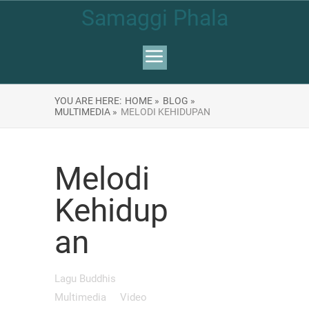
Samaggi Phala
YOU ARE HERE:
HOME »
BLOG »
MULTIMEDIA »
MELODI KEHIDUPAN
Melodi
Kehidup
an
Lagu Buddhis
Multimedia
Video