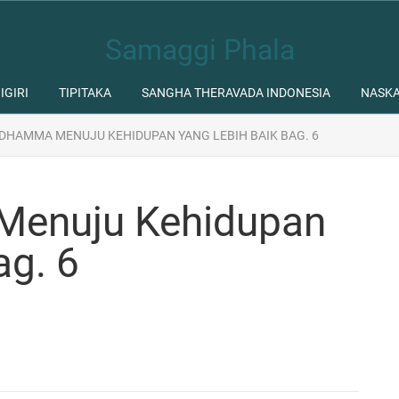
Samaggi Phala
IGIRI
TIPITAKA
SANGHA THERAVADA INDONESIA
NASK
DHAMMA MENUJU KEHIDUPAN YANG LEBIH BAIK BAG. 6
Menuju Kehidupan
ag. 6