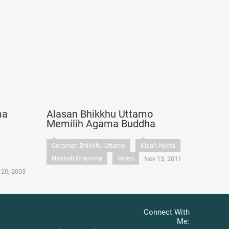
ma
Alasan Bhikkhu Uttamo
Memilih Agama Buddha
Ceramah Bhikkhu Uttamo
Kisah Nyata
Naskah Dhamma
Video
Nov 13, 2011
 20, 2003
Connect With
Me: