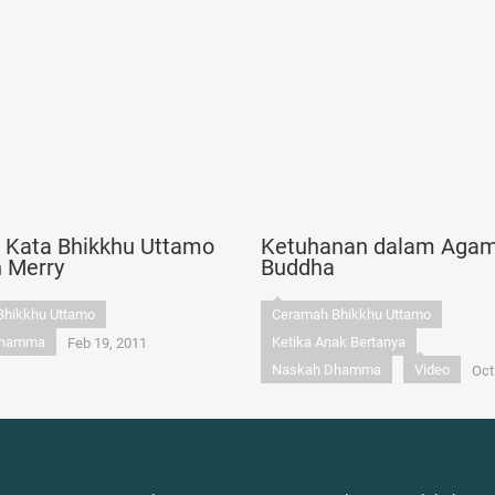
n Kata Bhikkhu Uttamo
Ketuhanan dalam Aga
n Merry
Buddha
Bhikkhu Uttamo
Ceramah Bhikkhu Uttamo
Dhamma
Ketika Anak Bertanya
Feb 19, 2011
Naskah Dhamma
Video
Oct