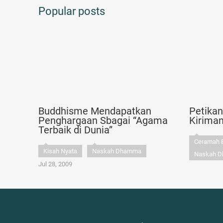
Popular posts
Buddhisme Mendapatkan
Petika
Penghargaan Sbagai “Agama
Kirima
Terbaik di Dunia”
Ceramah 
Kisah Nyata
Naskah Dhamma
Naskah 
Jul 28, 2009