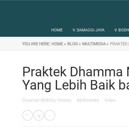
HOME
V. SAMAGGI JAYA
V. BODH
YOU ARE HERE:
HOME »
BLOG »
MULTIMEDIA »
PRAKTEK 
Praktek Dhamma 
Yang Lebih Baik b
Ceramah Bhikkhu Uttamo
Multimedia
Video