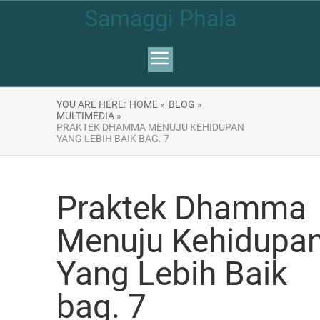
Samaggi Phala
YOU ARE HERE:
HOME »
BLOG »
MULTIMEDIA »
PRAKTEK DHAMMA MENUJU KEHIDUPAN
YANG LEBIH BAIK BAG. 7
Praktek Dhamma
Menuju Kehidupa
Yang Lebih Baik
bag. 7