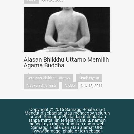
Oct 20, 2003
Alasan Bhikkhu Uttamo Memilih
Agama Buddha
Ceramah Bhikkhu Uttamo
Kisah Nyata
Naskah Dhamma
Video
Nov 13, 2011
Copyright © 2016 Samaggi-Phala.or.id
Mengutip sebagian atau mengcopy seluruh
isi web Samaggi Phala dapat dilakukan
tanpa minta ijin terlebih dahulu, namun
hendaknya mencantumkan nama web
Samaggi Phala dan atau alamat URL
(www.samaggi-phala.or.id) sebagai