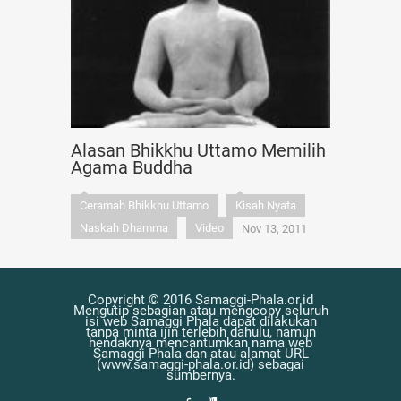
Alasan Bhikkhu Uttamo Memilih
Agama Buddha
Ceramah Bhikkhu Uttamo
Kisah Nyata
Naskah Dhamma
Video
Nov 13, 2011
Copyright © 2016 Samaggi-Phala.or.id
Mengutip sebagian atau mengcopy seluruh
isi web Samaggi Phala dapat dilakukan
tanpa minta ijin terlebih dahulu, namun
hendaknya mencantumkan nama web
Samaggi Phala dan atau alamat URL
(www.samaggi-phala.or.id) sebagai
sumbernya.