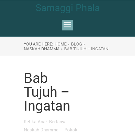
Samaggi Phala
YOU ARE HERE:
HOME »
BLOG »
NASKAH DHAMMA »
BAB TUJUH – INGATAN
Bab
Tujuh –
Ingatan
Ketika Anak Bertanya
Naskah Dhamma
Pokok