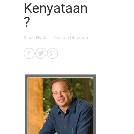
Kenyataan
?
Kisah Nyata
Naskah Dhamma