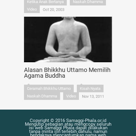
Ketika Anak Bertanya
Naskah Dhamma
Video
Oct 20, 2003
Alasan Bhikkhu Uttamo Memilih
Agama Buddha
Ceramah Bhikkhu Uttamo
Kisah Nyata
Naskah Dhamma
Video
Nov 13, 2011
Copyright © 2016 Samaggi-Phala.or.id
Mengutip sebagian atau mengcopy seluruh
isi web Samaggi Phala dapat dilakukan
tanpa minta ijin terlebih dahulu, namun
hendaknya mencantumkan nama web