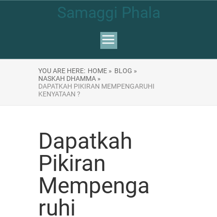
Samaggi Phala
YOU ARE HERE:
HOME »
BLOG »
NASKAH DHAMMA »
DAPATKAH PIKIRAN MEMPENGARUHI
KENYATAAN ?
Dapatkah
Pikiran
Mempenga
ruhi