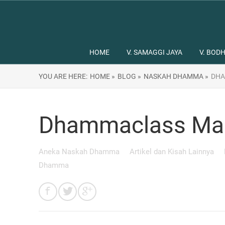
HOME
V. SAMAGGI JAYA
V. BODH
YOU ARE HERE:
HOME »
BLOG »
NASKAH DHAMMA »
DHA
Dhammaclass Mas
Aneka Naskah Dhamma
Artikel dan Kisah Lainnya
Dhamma