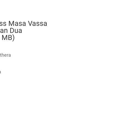
ss Masa Vassa
ian Dua
2 MB)
thera
a