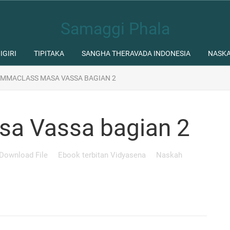
Samaggi Phala
IGIRI
TIPITAKA
SANGHA THERAVADA INDONESIA
NASK
MMACLASS MASA VASSA BAGIAN 2
a Vassa bagian 2
Download File
Ebook terbitan Vidyasena
Naskah