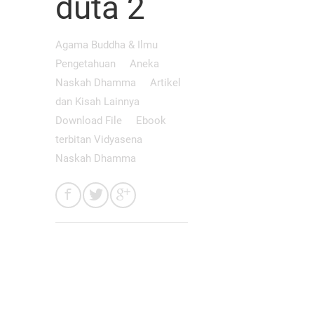
duta 2
Agama Buddha & Ilmu
Pengetahuan
Aneka
Naskah Dhamma
Artikel
dan Kisah Lainnya
Download File
Ebook
terbitan Vidyasena
Naskah Dhamma