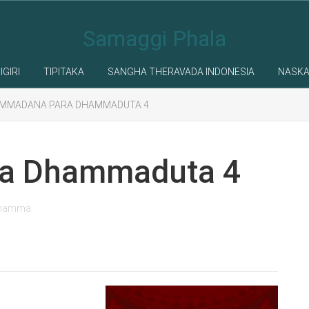
Samaggi Phala
IGIRI
TIPITAKA
SANGHA THERAVADA INDONESIA
NASK
MMADANA PARA DHAMMADUTA 4
a Dhammaduta 4
Dhamma