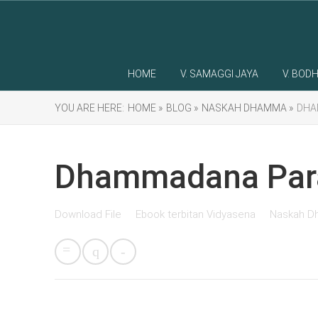
HOME
V. SAMAGGI JAYA
V. BODH
YOU ARE HERE:
HOME »
BLOG »
NASKAH DHAMMA »
DHA
Dhammadana Par
Download File
Ebook terbitan Vidyasena
Naskah 